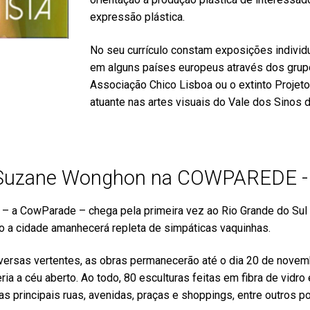
expressão plástica.
No seu currículo constam exposições individu
em alguns países europeus através dos grupo
Associação Chico Lisboa ou o extinto Projeto
atuante nas artes visuais do Vale dos Sinos 
 Suzane Wonghon na COWPAREDE - 
– a CowParade – chega pela primeira vez ao Rio Grande do Sul e
do a cidade amanhecerá repleta de simpáticas vaquinhas.
iversas vertentes, as obras permanecerão até o dia 20 de nove
ria a céu aberto. Ao todo, 80 esculturas feitas em fibra de vidr
 as principais ruas, avenidas, praças e shoppings, entre outros p