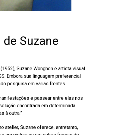
o de Suzane
(1952), Suzane Wonghon é artista visual
S. Embora sua linguagem preferencial
izado pesquisa em várias frentes.
manifestações e passear entre elas nos
a solução encontrada em determinada
s à outra.”
 atelier, Suzane oferece, entretanto,
dos em pintura ou em outras formas de