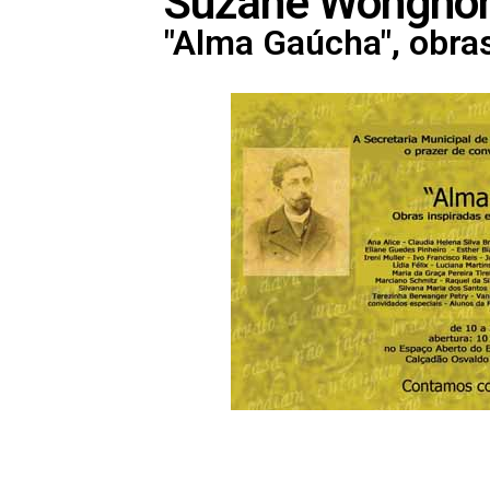
Suzane Wongho
"Alma Gaúcha", obra